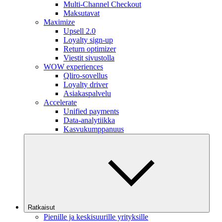
Multi-Channel Checkout
Maksutavat
Maximize
Upsell 2.0
Loyalty sign-up
Return optimizer
Viestit sivustolla
WOW experiences
Qliro-sovellus
Loyalty driver
Asiakaspalvelu
Accelerate
Unified payments
Data-analytiikka
Kasvukumppanuus
Ratkaisut
Pienille ja keskisuurille yrityksille