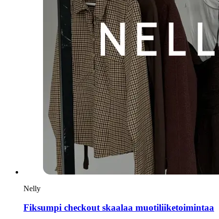
Nelly
Fiksumpi checkout skaalaa muotiliiketoimintaa