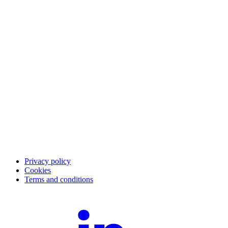
Näin se toimii
The checkout experience
The post-purchase experience
The merchant experience
Yritys
Meistä
Kumppanit
Asiakastarinat
Ura
Blogi
Sijoittajasuhteet
Merchant community
Merchant login
Utviklerportal
Service status
Merchant support
Privacy policy
Cookies
Terms and conditions