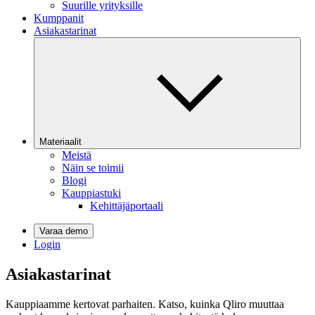
Suurille yrityksille
Kumppanit
Asiakastarinat
Materiaalit
Meistä
Näin se toimii
Blogi
Kauppiastuki
Kehittäjäportaali
Varaa demo
Login
Asiakastarinat
Kauppiaamme kertovat parhaiten. Katso, kuinka Qliro muuttaa