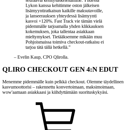
seuraavia kehitysaskeleitamme. Yhdessä
Lykon kanssa kehitimme oston jälkeisen
lisämyyntiratkaisun kaikille maksutavoille,
ja lanseerauksen yhteydessä lisämyynti
kasvoi +120%. Fast Track vie tämän vielä
pidemmälle tarjoamalla yhden klikkauksen
kokemuksen, joka tallentaa asiakkaan
mieltymykset. Tietääksemme mikään muu
Pohjoismaissa toimiva checkout-ratkaisu ei
tarjoa tätä tällä hetkellä.”
– Evelin Kaup, CPO Qlirolla.
QLIRO CHECKOUT GEN 4:N EDUT
Menemme pidemmälle kuin pelkkä checkout. Olemme täydellinen
kasvumoottorisi – rakennettu konvertoimaan, maksimoimaan,
wow'aamaan asiakkaasi ja kiihdyttämään suorituskykyäsi.