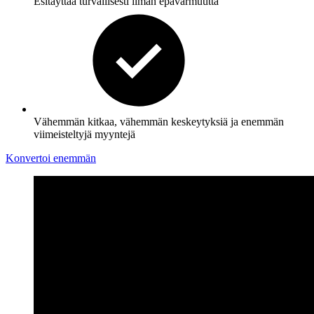
Esitäyttää turvallisesti ilman epävarmuutta
Vähemmän kitkaa, vähemmän keskeytyksiä ja enemmän
viimeisteltyjä myyntejä
Konvertoi enemmän