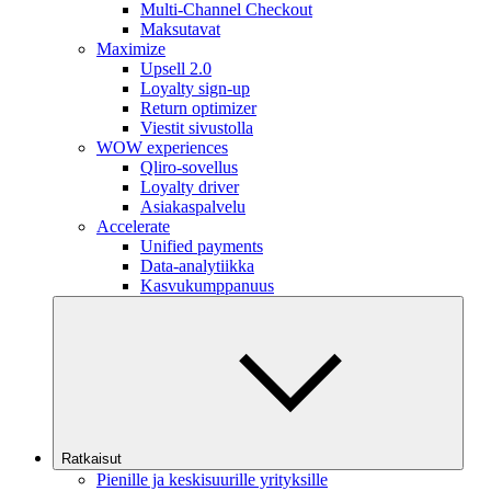
Multi-Channel Checkout
Maksutavat
Maximize
Upsell 2.0
Loyalty sign-up
Return optimizer
Viestit sivustolla
WOW experiences
Qliro-sovellus
Loyalty driver
Asiakaspalvelu
Accelerate
Unified payments
Data-analytiikka
Kasvukumppanuus
Ratkaisut
Pienille ja keskisuurille yrityksille