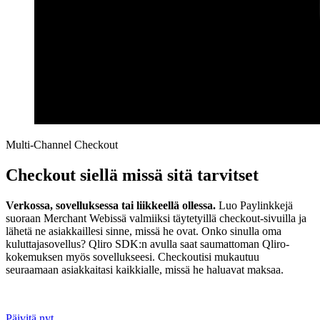
Multi-Channel Checkout
Checkout siellä missä sitä tarvitset
Verkossa, sovelluksessa tai liikkeellä ollessa.
Luo Paylinkkejä
suoraan Merchant Webissä valmiiksi täytetyillä checkout-sivuilla ja
lähetä ne asiakkaillesi sinne, missä he ovat. Onko sinulla oma
kuluttajasovellus? Qliro SDK:n avulla saat saumattoman Qliro-
kokemuksen myös sovellukseesi. Checkoutisi mukautuu
seuraamaan asiakkaitasi kaikkialle, missä he haluavat maksaa.
Päivitä nyt