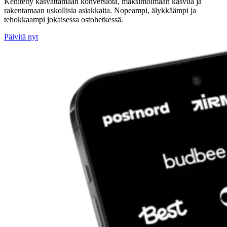
Kehitetty kasvattamaan konversiota, maksimoimaan kasvua ja
rakentamaan uskollisia asiakkaita. Nopeampi, älykkäämpi ja
tehokkaampi jokaisessa ostohetkessä.
Päivitä nyt