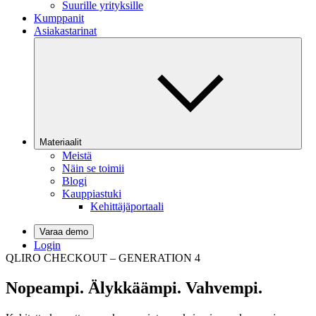
Suurille yrityksille
Kumppanit
Asiakastarinat
Materiaalit
Meistä
Näin se toimii
Blogi
Kauppiastuki
Kehittäjäportaali
Varaa demo
Login
QLIRO CHECKOUT – GENERATION 4
Nopeampi. Älykkäämpi.
Vahvempi.