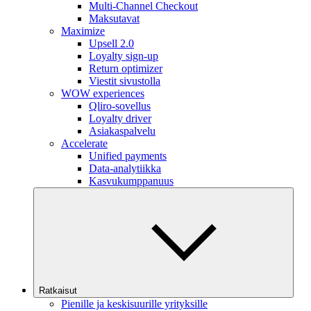
Multi-Channel Checkout
Maksutavat
Maximize
Upsell 2.0
Loyalty sign-up
Return optimizer
Viestit sivustolla
WOW experiences
Qliro-sovellus
Loyalty driver
Asiakaspalvelu
Accelerate
Unified payments
Data-analytiikka
Kasvukumppanuus
Ratkaisut
Pienille ja keskisuurille yrityksille