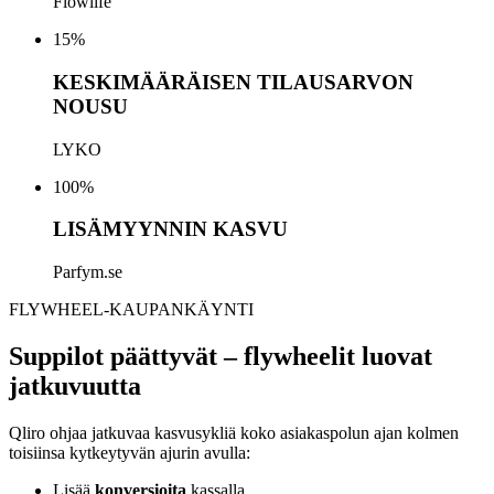
Flowlife
15
%
KESKIMÄÄRÄISEN TILAUSARVON
NOUSU
LYKO
100
%
LISÄMYYNNIN KASVU
Parfym.se
FLYWHEEL-KAUPANKÄYNTI
Suppilot päättyvät – flywheelit luovat
jatkuvuutta
Qliro ohjaa jatkuvaa kasvusykliä koko asiakaspolun ajan kolmen
toisiinsa kytkeytyvän ajurin avulla:
Lisää
konversioita
kassalla