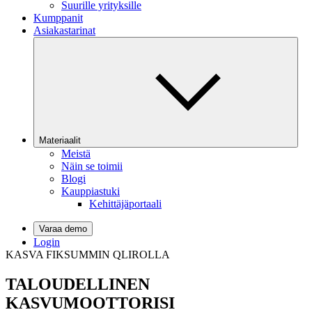
Suurille yrityksille
Kumppanit
Asiakastarinat
Materiaalit
Meistä
Näin se toimii
Blogi
Kauppiastuki
Kehittäjäportaali
Varaa demo
Login
KASVA FIKSUMMIN QLIROLLA
TALOUDELLINEN
KASVUMOOTTORISI