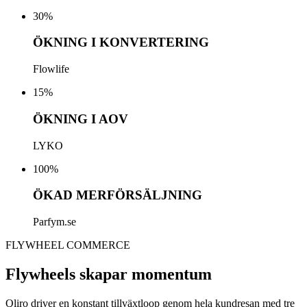
30
%
ÖKNING I KONVERTERING
Flowlife
15
%
ÖKNING I AOV
LYKO
100
%
ÖKAD MERFÖRSÄLJNING
Parfym.se
FLYWHEEL COMMERCE
Flywheels skapar momentum
Qliro driver en konstant tillväxtloop genom hela kundresan med tre