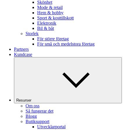
Skönhet
Mode & retail
Hem & hobby
Sport & kosttillskott
Elektronik
Bil & båt
Storlek
För större företag
För små och medelstora företag
Partners
Kundcase
Resurser
Om oss
Så fungerar det
Blogg
Butiksupport
Utvecklarportal