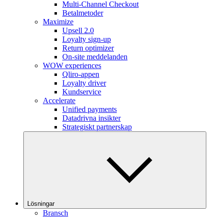
Multi-Channel Checkout
Betalmetoder
Maximize
Upsell 2.0
Loyalty sign-up
Return optimizer
On-site meddelanden
WOW experiences
Qliro-appen
Loyalty driver
Kundservice
Accelerate
Unified payments
Datadrivna insikter
Strategiskt partnerskap
Lösningar
Bransch