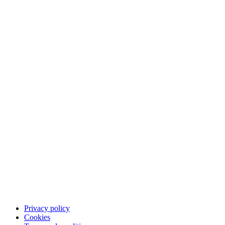
Om Qliro
Betala
Spara
App
Karriär
Kundsupport
Kontakta kundsupport
FAQ
Privacy policy
Cookies