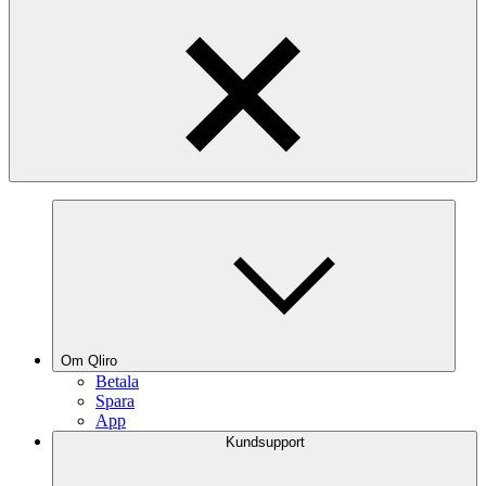
Om Qliro
Betala
Spara
App
Kundsupport