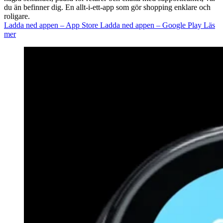
du än befinner dig. En allt-i-ett-app som gör shopping enklare och
roligare.
Ladda ned appen – App Store
Ladda ned appen – Google Play
Läs
mer