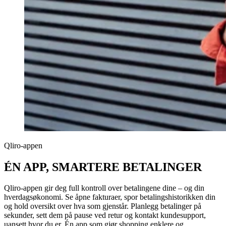
Qliro-appen
ÉN APP, SMARTERE BETALINGER
Qliro-appen gir deg full kontroll over betalingene dine – og din
hverdagsøkonomi. Se åpne fakturaer, spor betalingshistorikken din
og hold oversikt over hva som gjenstår. Planlegg betalinger på
sekunder, sett dem på pause ved retur og kontakt kundesupport,
uansett hvor du er. Én app som gjør shopping enklere og