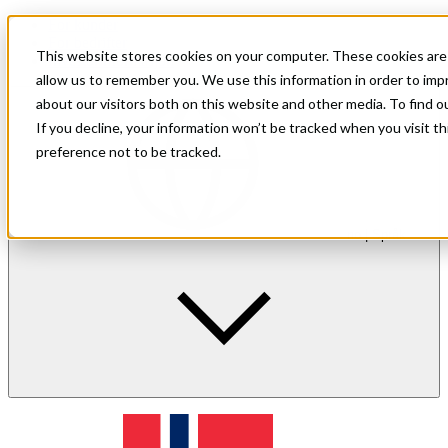
For kunder
For bedrifter
This website stores cookies on your computer. These cookies are 
Investorinformasjon
allow us to remember you. We use this information in order to im
about our visitors both on this website and other media. To find 
If you decline, your information won’t be tracked when you visit t
preference not to be tracked.
no
| Språk