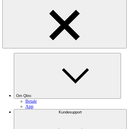
Om Qliro
Betale
App
Kundesupport