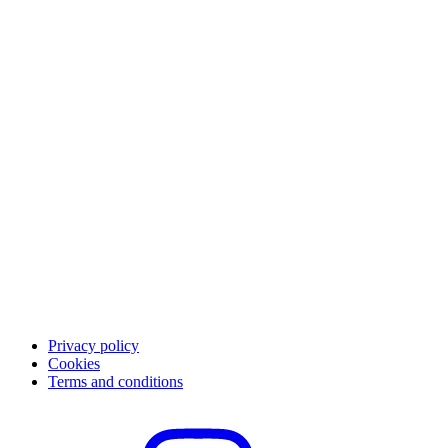
Om Qliro
Betale
App
Karriere
Kundesupport
Kontakt kundesupport
FAQ
Privacy policy
Cookies
Terms and conditions