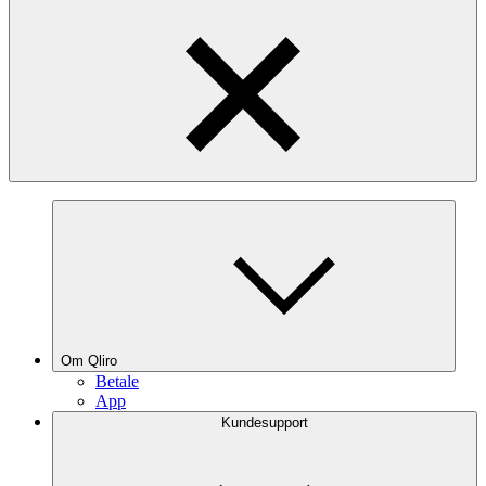
Om Qliro
Betale
App
Kundesupport