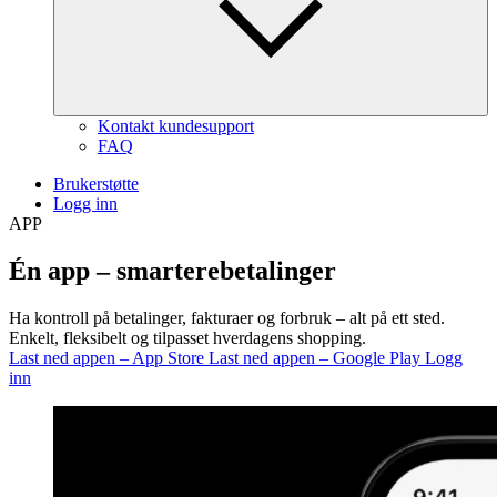
Kontakt kundesupport
FAQ
Brukerstøtte
Logg inn
APP
Én app –
smartere
betalinger
Ha kontroll på betalinger, fakturaer og forbruk – alt på ett sted.
Enkelt, fleksibelt og tilpasset hverdagens shopping.
Last ned appen – App Store
Last ned appen – Google Play
Logg
inn