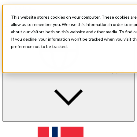
For kunder
For bedrifter
This website stores cookies on your computer. These cookies are 
Investorinformasjon
allow us to remember you. We use this information in order to im
about our visitors both on this website and other media. To find 
If you decline, your information won’t be tracked when you visit t
preference not to be tracked.
no
| Språk