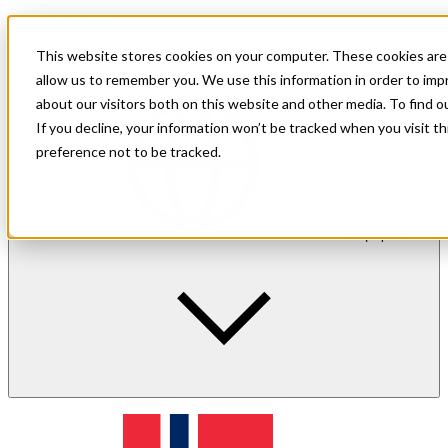
For kunder
For bedrifter
This website stores cookies on your computer. These cookies are 
Investorinformasjon
allow us to remember you. We use this information in order to im
about our visitors both on this website and other media. To find 
If you decline, your information won’t be tracked when you visit t
preference not to be tracked.
no
| Språk