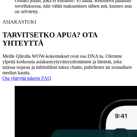
Ostitko jotain, joka ei toiminut? Ei hätää. Rekisteröi palautus
sovelluksessa, niin vältät maksamisen siihen asti, kunnes asia
on selvitetty.
ASIAKASTUKI
TARVITSETKO APUA? OTA
YHTEYTTÄ
Meille Qlirolla WOW-kokemukset ovat osa DNA:ta. Olemme
ylpeitä korkeasta asiakastyytyväisyydestämme ja tiimistä, joka
tarjoaa nopeaa ja inhimillistä tukea chatin, puhelimen tai sosiaalisen
median kautta.
Ota yhteyttä tukeen
FAQ