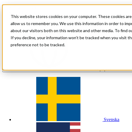
För shoppare
För handlare
This website stores cookies on your computer. These cookies are 
Investor Relations
allow us to remember you. We use this information in order to im
about our visitors both on this website and other media. To find 
If you decline, your information won’t be tracked when you visit t
preference not to be tracked.
sv
| Språk
Svenska