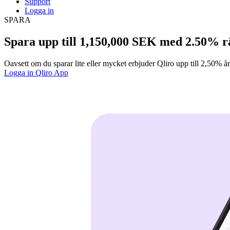
Support
Logga in
SPARA
Spara upp till
1,150,000 SEK
med
2.50%
r
Oavsett om du sparar lite eller mycket erbjuder Qliro upp till 2,50% årl
Logga in
Qliro App