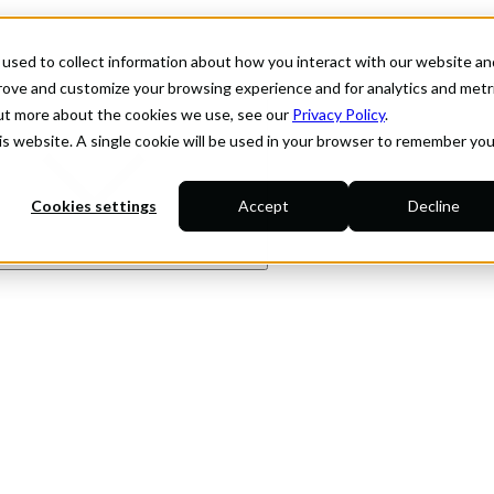
used to collect information about how you interact with our website an
prove and customize your browsing experience and for analytics and metr
out more about the cookies we use, see our
Privacy Policy
.
his website. A single cookie will be used in your browser to remember you
Cookies settings
Accept
Decline