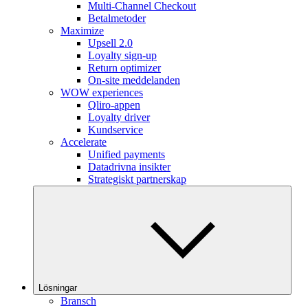
Multi-Channel Checkout
Betalmetoder
Maximize
Upsell 2.0
Loyalty sign-up
Return optimizer
On-site meddelanden
WOW experiences
Qliro-appen
Loyalty driver
Kundservice
Accelerate
Unified payments
Datadrivna insikter
Strategiskt partnerskap
Lösningar
Bransch