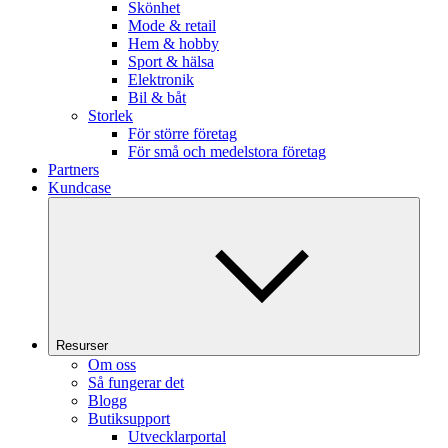
Skönhet
Mode & retail
Hem & hobby
Sport & hälsa
Elektronik
Bil & båt
Storlek
För större företag
För små och medelstora företag
Partners
Kundcase
Resurser
Om oss
Så fungerar det
Blogg
Butiksupport
Utvecklarportal