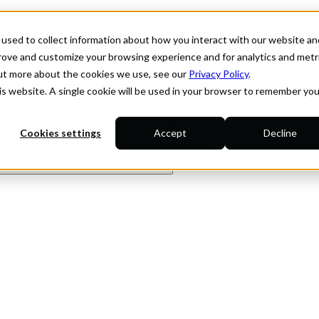
used to collect information about how you interact with our website an
prove and customize your browsing experience and for analytics and metr
out more about the cookies we use, see our
Privacy Policy
.
his website. A single cookie will be used in your browser to remember you
Cookies settings
Accept
Decline