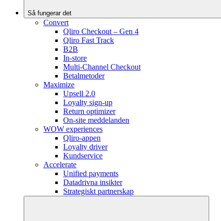
Så fungerar det
Convert
Qliro Checkout – Gen 4
Qliro Fast Track
B2B
In-store
Multi-Channel Checkout
Betalmetoder
Maximize
Upsell 2.0
Loyalty sign-up
Return optimizer
On-site meddelanden
WOW experiences
Qliro-appen
Loyalty driver
Kundservice
Accelerate
Unified payments
Datadrivna insikter
Strategiskt partnerskap