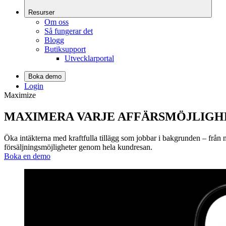
Resurser
Om oss
Så fungerar det
Blogg
Butiksupport
Utvecklarportal
Boka demo
Login
Maximize
MAXIMERA
VARJE AFFÄRSMÖJLIGH
Öka intäkterna med kraftfulla tillägg som jobbar i bakgrunden – från 
försäljningsmöjligheter genom hela kundresan.
Boka en demo