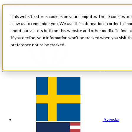
För shoppare
För handlare
This website stores cookies on your computer. These cookies are 
Investor Relations
allow us to remember you. We use this information in order to im
about our visitors both on this website and other media. To find 
If you decline, your information won’t be tracked when you visit t
preference not to be tracked.
sv
| Språk
Svenska