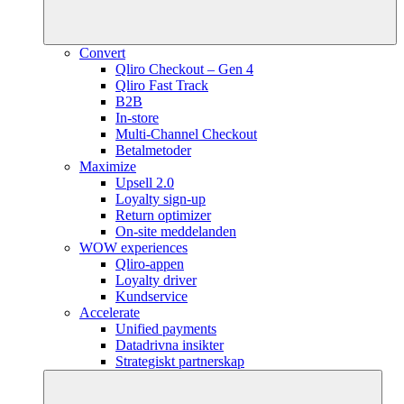
Convert
Qliro Checkout – Gen 4
Qliro Fast Track
B2B
In-store
Multi-Channel Checkout
Betalmetoder
Maximize
Upsell 2.0
Loyalty sign-up
Return optimizer
On-site meddelanden
WOW experiences
Qliro-appen
Loyalty driver
Kundservice
Accelerate
Unified payments
Datadrivna insikter
Strategiskt partnerskap