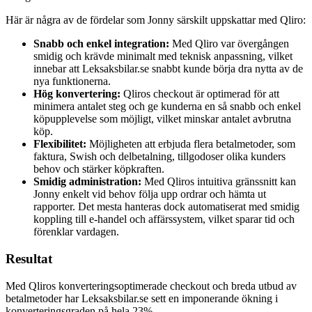
Här är några av de fördelar som Jonny särskilt uppskattar med Qliro:
Snabb och enkel integration:
Med Qliro var övergången
smidig och krävde minimalt med teknisk anpassning, vilket
innebar att Leksaksbilar.se snabbt kunde börja dra nytta av de
nya funktionerna.
Hög konvertering:
Qliros checkout är optimerad för att
minimera antalet steg och ge kunderna en så snabb och enkel
köpupplevelse som möjligt, vilket minskar antalet avbrutna
köp.
Flexibilitet:
Möjligheten att erbjuda flera betalmetoder, som
faktura, Swish och delbetalning, tillgodoser olika kunders
behov och stärker köpkraften.
Smidig administration:
Med Qliros intuitiva gränssnitt kan
Jonny enkelt vid behov följa upp ordrar och hämta ut
rapporter. Det mesta hanteras dock automatiserat med smidig
koppling till e-handel och affärssystem, vilket sparar tid och
förenklar vardagen.
Resultat
Med Qliros konverteringsoptimerade checkout och breda utbud av
betalmetoder har Leksaksbilar.se sett en imponerande ökning i
konverteringsgraden på hela 23%.