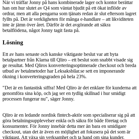
När vi träffar Jonny på hans kombinerade lager och kontor berättar
han om hur slutet av Q4 som väntat bjudit på ett ökat inflöde av
ordrar, men att alla pengarna som tjänats redan är slut eftersom lagret
fyllts på. Det är verkligheten för många e-handlare – att likviditeten
inte är jämn över året. Därför är det avgörande att säkra
betalflödena, något Jonny tagit fasta på.
Lösning
Ett av hans senaste och kanske viktigaste beslut var att byta
betalpartner från Klarna till Qliro – ett beslut som snabbt visade sig
ge resultat. Med Qliros konverteringsoptimerade checkout och breda
utbud av betalmetoder har Leksaksbilar.se sett en imponerande
ökning i konverteringsgraden på hela 23%.
"Det är en fantastisk siffra! Med Qliro är det enklare för kunderna att
genomföra sina köp, och jag ser en tydlig skillnad i hur smidigt
processen fungerar nu", säger Jonny.
Qliro är en ledande nordisk fintech-aktör som specialiserar sig på att
göra betalningsupplevelser enkla och säkra för både företag och
konsumenter. För Jonny innebär detta mer än bara en smidigare
checkout, utan det är även en möjlighet att fokusera på det som är
viktigast. Att växa sin verksamhet och ta hand om sina kunder.