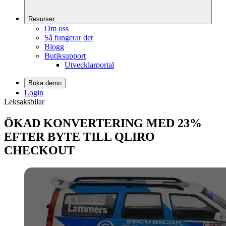
Resurser
Om oss
Så fungerar det
Blogg
Butiksupport
Utvecklarportal
Boka demo
Login
Leksaksbilar
ÖKAD KONVERTERING MED 23%
EFTER BYTE TILL QLIRO
CHECKOUT