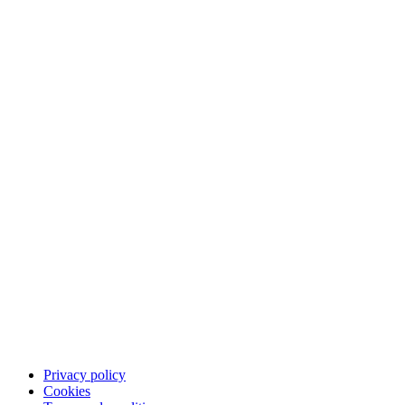
Investerare
Press
Bolagsstyrning
Rapportarkiv
Pressbilder
Privacy policy
Cookies