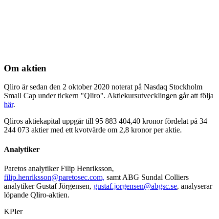
Om aktien
Qliro är sedan den 2 oktober 2020 noterat på Nasdaq Stockholm
Small Cap under tickern "Qliro". Aktiekursutvecklingen går att följa
här
.
Qliros aktiekapital uppgår till 95 883 404,40 kronor fördelat på 34
244 073 aktier med ett kvotvärde om 2,8 kronor per aktie.
Analytiker
Paretos analytiker Filip Henriksson,
filip.henriksson@paretosec.com,
samt ABG Sundal Colliers
analytiker Gustaf Jörgensen,
gustaf.jorgensen@abgsc.se
, analyserar
löpande Qliro-aktien.
KPIer