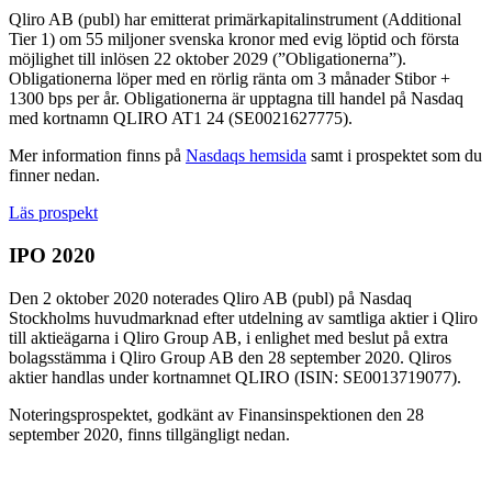
Qliro AB (publ) har emitterat primärkapitalinstrument (Additional
Tier 1) om 55 miljoner svenska kronor med evig löptid och första
möjlighet till inlösen 22 oktober 2029 (”Obligationerna”).
Obligationerna löper med en rörlig ränta om 3 månader Stibor +
1300 bps per år. Obligationerna är upptagna till handel på Nasdaq
med kortnamn QLIRO AT1 24 (SE0021627775).
Mer information finns på
Nasdaqs hemsida
samt i prospektet som du
finner nedan.
Läs prospekt
IPO 2020
Den 2 oktober 2020 noterades Qliro AB (publ) på Nasdaq
Stockholms huvudmarknad efter utdelning av samtliga aktier i Qliro
till aktieägarna i Qliro Group AB, i enlighet med beslut på extra
bolagsstämma i Qliro Group AB den 28 september 2020. Qliros
aktier handlas under kortnamnet QLIRO (ISIN: SE0013719077).
Noteringsprospektet, godkänt av Finansinspektionen den 28
september 2020, finns tillgängligt nedan.