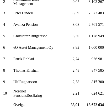
2
9,07
3 102 267
Management
3
Peter Lindell
8,39
2 372 483
4
Avanza Pension
8,08
2 761 571
5
Christoffer Rutgersson
3,30
1 128 949
6
eQ Asset Management Oy
3,92
1 000 000
7
Patrik Enblad
2,74
936 981
8
Thomas Krishan
2,48
847 585
9
Ulf Ragnarsson
2,38
815 300
Nordnet
10
2,21
624 621
Pensionsförsäkring
Övriga
38,01
13 672 634