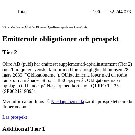
Totalt
100
32 244 073
Källa: Monitor av Modular Finance. Ägarlistan uppdateras kvartalsvis.
Emitterade obligationer och prospekt
Tier 2
Qliro AB (publ) har emitterat supplementärkapitalinstrument (Tier 2)
om 70 miljoner svenska kronor med första möjlighet till inlösen 28
mars 2030 (”Obligationerna”). Obligationerna löper med en rörlig
ränta om 3 månader Stibor + 850 bps per år. Obligationerna är
upptagna till handel på Nasdaq med kortnamn QLIRO T2 25
(
SE0024219893).
Mer information finns på
Nasdaqs hemsida
samt i prospektet som du
finner nedan.
Läs prospekt
Additional Tier 1